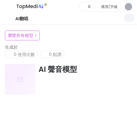
0
購買/升級
AI翻唱
瀏覽所有模型
>
生成於
0 使用次數
0 點讚
AI 聲音模型