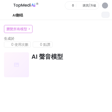
0
購買/升級
AI翻唱
瀏覽所有模型
>
生成於
0 使用次數
0 點讚
AI 聲音模型