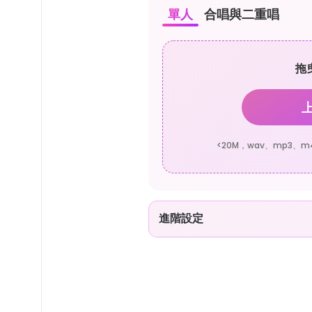
單人
合唱與二重唱
拖
<20M，wav、mp3、m4
進階設定