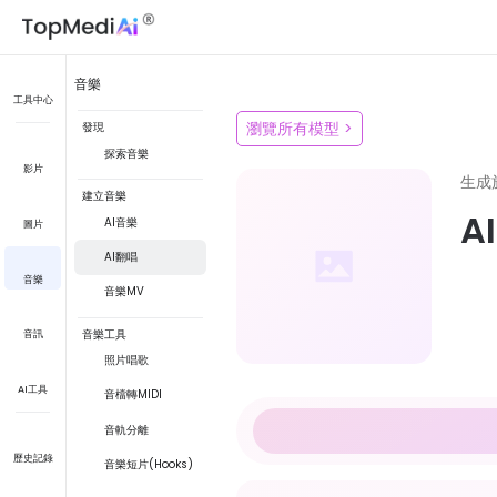
音樂
工具中心
瀏覽所有模型
>
發現
探索音樂
影片
生成
建立音樂
A
AI音樂
圖片
AI翻唱
音樂
音樂MV
音樂工具
音訊
照片唱歌
AI工具
音檔轉MIDI
音軌分離
歷史記錄
音樂短片(Hooks)