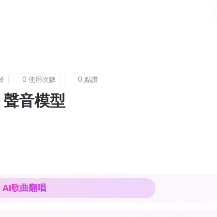
於
0 使用次數
0 點讚
I 聲音模型
AI歌曲翻唱