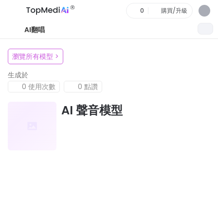
0
購買/升級
AI翻唱
瀏覽所有模型
>
生成於
0 使用次數
0 點讚
AI 聲音模型