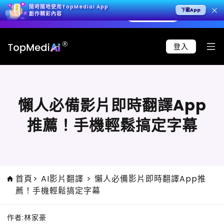
隨時隨地使用TopMediai App
下載App
4K 影片，呈現極致寫實效果。
立即試用 >
🚀 Seed
創作精彩內容
登入
懶人必備影片即時翻譯App
推薦！手機輕鬆搞定字幕
首頁
>
AI影片翻譯
>
懶人必備影片即時翻譯App推
薦！手機輕鬆搞定字幕
作者:
林家豪