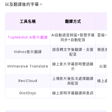
以及翻譯後的字幕。
工具名稱
翻譯方式
AI自動語音辨識+智慧字幕
雲端一
TopMediaI AI影片翻譯
同步+自動配音
語音轉文字後翻譯，支援
需逐步
Vidnoz影片翻譯
配音
線上影片字幕即時雙語顯
Immersive Translate
以瀏覽
示
上傳影片後批次處理翻譯
RecCloud
線上處
與配音
GiotDojo
線上即時字幕翻譯與查詞
透