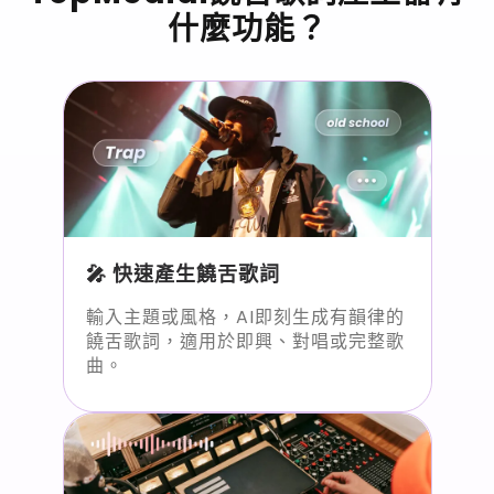
什麼功能？
🎤 快速產生饒舌歌詞
輸入主題或風格，AI即刻生成有韻律的
饒舌歌詞，適用於即興、對唱或完整歌
曲。