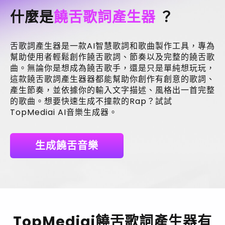
速度乘风破浪，韵脚交错灿烂
这场电光火石在我手中点燃
什麼是
饒舌歌詞產生器
？
[Verse 3]
双手举高挥舞帆，歌词劈开千层山
听众沉浸这片海，噪音消散心连连
舌歌詞產生器是一款AI智慧歌詞和歌曲製作工具，專為
脚步不停冲破关，逆天战局不怠慢
幫助使用者輕鬆創作饒舌歌詞、節奏以及完整的饒舌歌
音浪猛袭心狂颤，这里现在谁来判
曲。無論你是想成為饒舌歌手，還是只是單純想玩玩，
這款饒舌歌詞產生器器都能幫助你創作有創意的歌詞、
[Chorus]
燃烧节拍，不留空间
產生節奏，並依據你的輸入文字描述、風格出一首完整
天花板破裂炸蓝天
的歌曲。想要快速生成不撞款的Rap？試試
每一字母点燃四周
TopMediai AI音樂生成器。
这股力量没人能偷
生成饒舌音樂
TopMediai饒舌歌詞產生器有