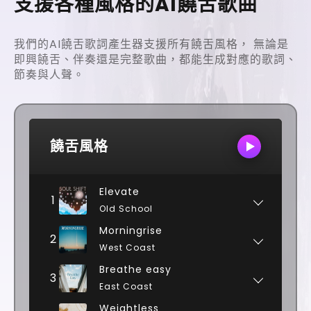
支援各種風格的AI饒舌歌曲
我們的AI饒舌歌詞產生器支援所有饒舌風格，
無論是
即興饒舌、伴奏還是完整歌曲，都能生成對應的歌詞、
節奏與人聲。
饒舌風格
Elevate
1
Old School
Morningrise
2
West Coast
Breathe easy
3
East Coast
Weightless