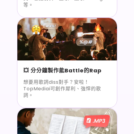
等。
💥 分分鐘製作能Battle的Rap
想要用歌詞diss對手？安啦！
TopMediai可創作犀利、強悍的歌
詞。