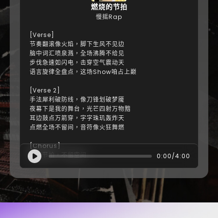
燃烧的节拍
慢摇Rap
[Verse]
节奏翻滚像火焰，脚下生风不见边
脑中词汇喷泉溅，全场沸腾不给见
步伐急速如闪电，击穿空气震动天
语言旋律全盘点，这场Show咱占上巅
[Verse 2]
手法犀利破防线，像刀锋划破梦魇
夜幕下是我的舞台，光芒四射万物黯
耳边鼓点万箭穿，字字珠玑轰炸天
点燃全场不留间，音符像火狂舞燃
[Chorus]
燃烧节拍，不留空间
0:00
/4:00
天花板破裂炸蓝天
每一字母点燃四周
这股力量没人能偷
[Bridge]
随心跳挑战极限，把规则搁边
掌控这氛围，全场如潮涌涌现