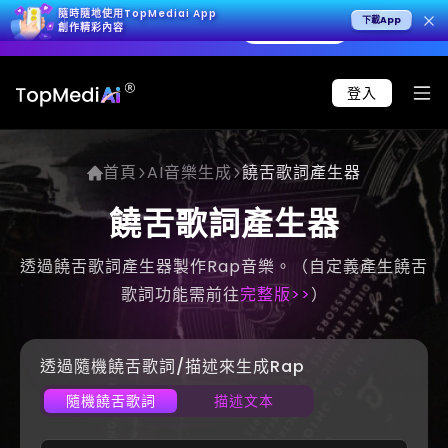
隨時隨地使用TopMediai App
下載App
K 影片，呈現極致寫實效果。
立即試用 >
🚀 Seedan
創作精彩內容
登入
首頁
AI音樂生成
饒舌歌詞產生器
饒舌歌詞產生器
透過饒舌歌詞產生器製作Rap音樂。（自定義產生饒舌
歌詞功能需前往
完整版>>
）
透過隨機饒舌歌詞/描述來生成Rap
隨機饒舌歌詞
描述文本