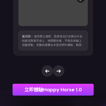
提示詞：
都市爵士酒吧，昏黃燈光打在舞台中央
的薩克斯風手身上，他閉眼吹奏，手指在按鍵上
流暢滑動。管樂的迴響在木質空間中擴散，觀眾
席輕微晃動著酒杯，低語聲與樂音交融。鏡頭從
側面緩緩推入，停留在演奏者的嘴型與樂器之
間，聲音與畫面精準同步，每一個換氣的停頓都
清晰可聞。
立即體驗Happy Horse 1.0