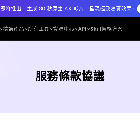
.5 即將推出！
生成 30 秒原生 4K 影片，呈現極致寫實效果。
精選產品
所有工具
資源中心
API
Skill
價格方案
服務條款協議