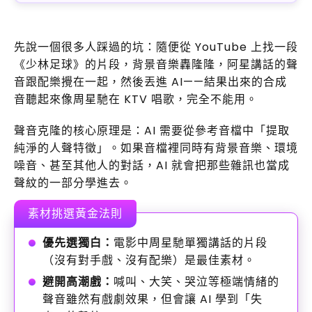
先說一個很多人踩過的坑：隨便從 YouTube 上找一段
《少林足球》的片段，背景音樂轟隆隆，阿星講話的聲
音跟配樂攪在一起，然後丟進 AI——結果出來的合成
音聽起來像周星馳在 KTV 唱歌，完全不能用。
聲音克隆的核心原理是：AI 需要從參考音檔中「提取
純淨的人聲特徵」。如果音檔裡同時有背景音樂、環境
噪音、甚至其他人的對話，AI 就會把那些雜訊也當成
聲紋的一部分學進去。
素材挑選黃金法則
優先選獨白：
電影中周星馳單獨講話的片段
（沒有對手戲、沒有配樂）是最佳素材。
避開高潮戲：
喊叫、大笑、哭泣等極端情緒的
聲音雖然有戲劇效果，但會讓 AI 學到「失