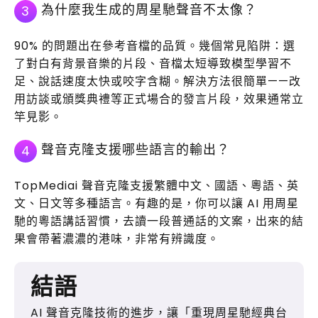
為什麼我生成的周星馳聲音不太像？
3
90% 的問題出在參考音檔的品質。幾個常見陷阱：選
了對白有背景音樂的片段、音檔太短導致模型學習不
足、說話速度太快或咬字含糊。解決方法很簡單——改
用訪談或頒獎典禮等正式場合的發言片段，效果通常立
竿見影。
聲音克隆支援哪些語言的輸出？
4
TopMediai 聲音克隆支援繁體中文、國語、粵語、英
文、日文等多種語言。有趣的是，你可以讓 AI 用周星
馳的粵語講話習慣，去讀一段普通話的文案，出來的結
果會帶著濃濃的港味，非常有辨識度。
結語
AI 聲音克隆技術的進步，讓「重現周星馳經典台