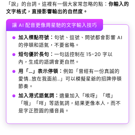
「說」的台詞。這裡有一個大家常忽略的點：
你輸入的
文字格式，直接影響輸出的自然度。
讓 AI 配音更像周星馳的文字輸入技巧
加入標點符號：
句號、逗號、問號都會影響 AI
的停頓和語氣，不要省略。
短句優於長句：
一句話控制在 15-20 字以
內，生成的語調會更自然。
用「…」表示停頓：
例如「曾經有一份真誠的
愛情…放在我面前…」可以模擬星爺的招牌停頓
節奏。
加入港式語氣詞：
適量加入「唉呀」「喂」
「哦」「咩」等語氣詞，結果更像本人，而不
是字正腔圓的播音員。