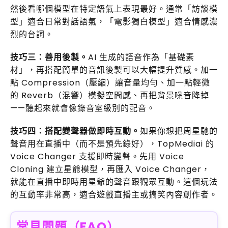
然後看哪個模型在特定語氣上表現最好。通常「訪談模
型」適合日常對話語氣，「電影獨白模型」適合情感濃
烈的台詞。
技巧三：善用後製。
AI 生成的語音作為「基礎素
材」，再搭配簡單的音訊後製可以大幅提升質感。加一
點 Compression（壓縮）讓音量均勻、加一點輕微
的 Reverb（混響）模擬空間感、再把背景噪音降掉
——聽起來就會像錄音室級別的配音。
技巧四：搭配變聲器做即時互動。
如果你想把周星馳的
聲音用在直播中（而不是預先錄好），TopMediai 的
Voice Changer 支援即時變聲。先用 Voice
Cloning 建立星爺模型，再匯入 Voice Changer，
就能在直播中即時用星爺的聲音跟觀眾互動。這個玩法
的互動率非常高，適合遊戲直播主或搞笑內容創作者。
常見問題（FAQ）