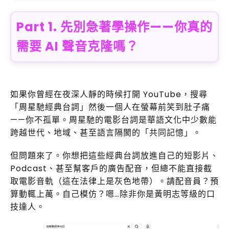
Part 1. 先別急著學操作——你真的
需要 AI 聲音克隆嗎？
如果你曾經在夜深人靜的時候打開 YouTube，搜尋
「周星馳經典台詞」然後一個人在螢幕前笑到肚子痛
——你不孤單。周星馳的電影台詞是華語文化中少數能
跨越世代、地域、甚至語言隔閡的「共同記憶」。
但問題來了。你想把這些經典台詞放進自己的短影片、
Podcast、甚至幫客戶的廣告配音，但總不能直接截
取電影音軌（這在法律上是灰色地帶）。請配音員？預
算動輒上萬。自己模仿？嗯…除非你是黃明志等級的口
技達人。