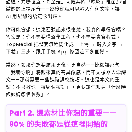
語速、共鳴位置、甚至是那句經典的「唉呀」裡面那個
微妙的上揚尾音——然後你就可以輸入任何文字，讓
AI 用星爺的語氣念出來。
你可能會想：這東西聽起來很複雜，我真的學得會嗎？
答案是：你不需要懂聲學工程，也不需要會寫程式。
TopMediai 把整套流程簡化成「上傳 → 輸入文字 →
下載」三步，跟用手機 App 修圖差不多直覺。
當然，如果你想要結果更像、更自然——比如讓那句
「我養你啊」聽起來真的有鼻酸感，而不是機器人念課
文——那就需要一些進階調校技巧。這也是本文的重
點：不只教你「按哪個按鈕」，更要讓你知道「什麼時
候該調哪個參數」。
Part 2. 選素材比你想的重要——
90% 的失敗都是從這裡開始的