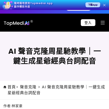
隨時隨地使用TopMediai App
下載App
生 4K 影片，呈現極致寫實效果。
立即試用 >
🚀 Se
創作精彩內容
登入
AI 聲音克隆周星馳教學｜一
鍵生成星爺經典台詞配音
首頁
>
聲音克隆
>
AI 聲音克隆周星馳教學｜一鍵生成
星爺經典台詞配音
作者:
林家豪