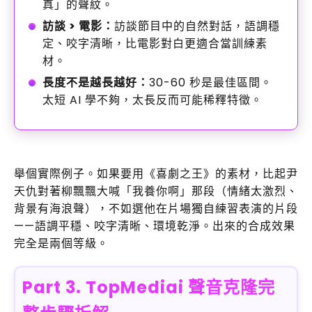
真」的聲紋。
訪談 > 電影：
訪談節目中的自然對話，語調穩
定、咬字清晰，比電影對白更適合當訓練素
材。
長度不是越長越好：
30-60 秒是最佳區間。
太短 AI 學不夠，太長反而可能稀釋特徵。
舉個實際例子。如果要用《喜劇之王》的素材，比起尹
天仇對著柳飄飄大喊「我養你啊」那段（情緒太激烈、
背景有海浪聲），不如選他在片場獨自練習表演的片段
——語調平穩、咬字清晰、環境乾淨。出來的合成效果
完全是兩個等級。
Part 3. TopMediai 聲音克隆完