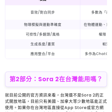
音效/對白同步
多數為「靜
物理模擬與運動準確度
在物體運動、重
可控性/多鏡頭/風格
權限、
生成長度/畫質
較短
應用整合/平台
多作為ChatGPT
第2部分：Sora 2在台灣能用嗎？
就目前公開的官方資訊來看，台灣還不是Sora 2的正
式開放地區，目前只有美國、加拿大等少數地區能正式
使用。如果你在台灣地區直接從App Store或官方網