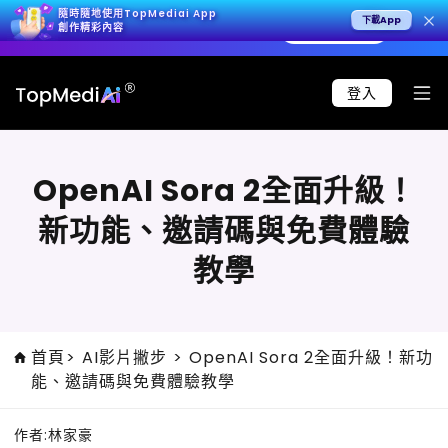
隨時隨地使用TopMediai App
下載App
生 4K 影片，呈現極致寫實效果。
立即試用 >
🚀 Se
創作精彩內容
登入
OpenAI Sora 2全面升級！
新功能、邀請碼與免費體驗
教學
首頁
>
AI影片撇步
>
OpenAI Sora 2全面升級！新功
能、邀請碼與免費體驗教學
作者:
林家豪