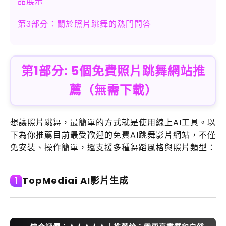
品展示
第3部分：關於照片跳舞的熱門問答
第1部分: 5個免費照片跳舞網站推
薦（無需下載）
想讓照片跳舞，最簡單的方式就是使用線上AI工具。以
下為你推薦目前最受歡迎的免費AI跳舞影片網站，不僅
免安裝、操作簡單，還支援多種舞蹈風格與照片類型：
TopMediai AI影片生成
1