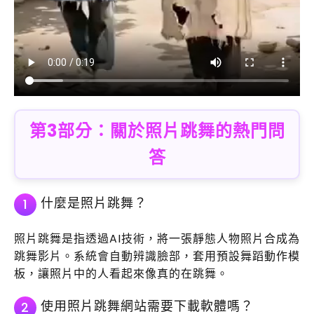
第3部分：關於照片跳舞的熱門問
答
什麼是照片跳舞？
1
照片跳舞是指透過AI技術，將一張靜態人物照片合成為
跳舞影片。系統會自動辨識臉部，套用預設舞蹈動作模
板，讓照片中的人看起來像真的在跳舞。
使用照片跳舞網站需要下載軟體嗎？
2