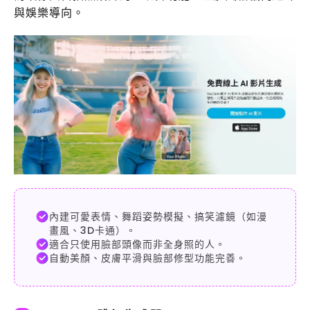
與娛樂導向。
內建可愛表情、舞蹈姿勢模擬、搞笑濾鏡（如漫
畫風、3D卡通）。
適合只使用臉部頭像而非全身照的人。
自動美顏、皮膚平滑與臉部修型功能完善。