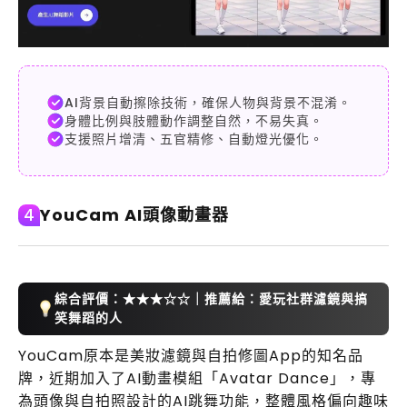
AI背景自動擦除技術，確保人物與背景不混淆。
身體比例與肢體動作調整自然，不易失真。
支援照片增清、五官精修、自動燈光優化。
YouCam AI頭像動畫器
4
綜合評價：★★★☆☆｜推薦給：愛玩社群濾鏡與搞
笑舞蹈的人
YouCam原本是美妝濾鏡與自拍修圖App的知名品
牌，近期加入了AI動畫模組「Avatar Dance」，專
為頭像與自拍照設計的AI跳舞功能，整體風格偏向趣味