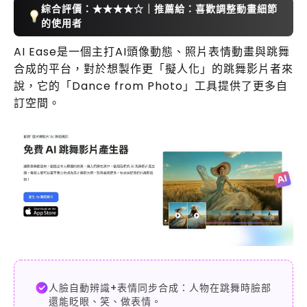
綜合評價：★★★★☆｜推薦給：喜歡調整動畫細節
的使用者
AI Ease是一個主打AI頭像動態、照片表情動畫與跳舞
合成的平台，對於想製作更「擬人化」的跳舞影片者來
說，它的「Dance from Photo」工具提供了更多自
訂空間。
人臉自動辨識+表情同步合成：人物在跳舞時臉部
還能眨眼、笑、做表情。