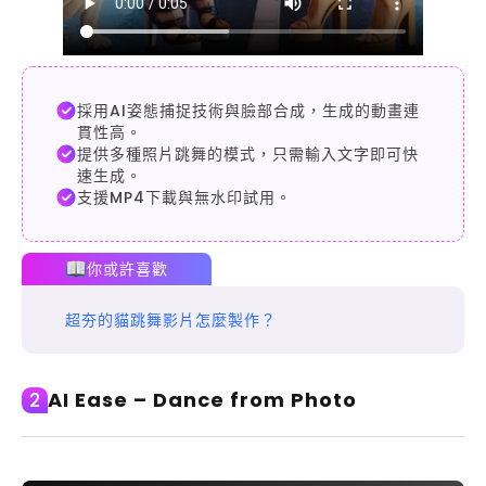
採用AI姿態捕捉技術與臉部合成，生成的動畫連
貫性高。
提供多種照片跳舞的模式，只需輸入文字即可快
速生成。
支援MP4下載與無水印試用。
你或許喜歡
超夯的貓跳舞影片怎麼製作？
AI Ease – Dance from Photo
2