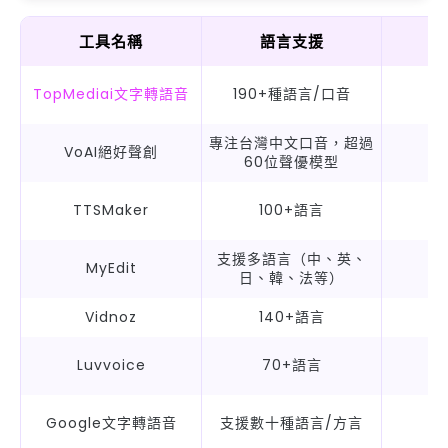
工具名稱
語言支援
語
TopMediai文字轉語音
190+種語言/口音
專注台灣中文口音，超過
VoAI絕好聲創
60位聲優模型
TTSMaker
100+語言
支援多語言（中、英、
MyEdit
日、韓、法等）
Vidnoz
140+語言
Luvvoice
70+語言
Google文字轉語音
支援數十種語言/方言