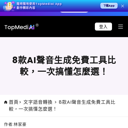
隨時隨地使用TopMediai App
下載App
，呈現極致寫實效果。
立即試用 >
🚀 Seedance 2.
創作精彩內容
登入
8款AI聲音生成免費工具比
較，一次搞懂怎麼選！
首頁
>
文字語音轉換
>
8款AI聲音生成免費工具比
較，一次搞懂怎麼選！
作者:
林家豪