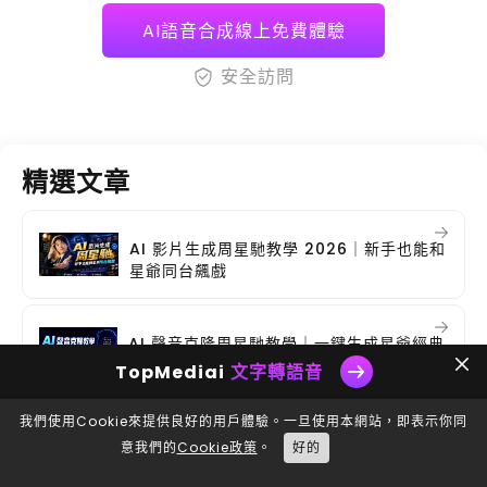
AI語音合成線上免費體驗
安全訪問
精選文章
AI 影片生成周星馳教學 2026｜新手也能和
星爺同台飆戲
AI 聲音克隆周星馳教學｜一鍵生成星爺經典
台詞配音
TopMediai
文字轉語音
我們使用Cookie來提供良好的用戶體驗。一旦使用本網站，即表示你同
手機版聲音克隆最佳應用推薦與使用教學
意我們的
Cookie政策
。
好的