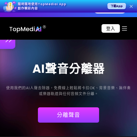
隨時隨地使用TopMediai App
下載App
0 秒原生 4K 影片，呈現極致寫實效果。
立即試用 >
創作精彩內容
登入
AI聲音分離器
使用我們的AI人聲去除器，免費線上輕鬆將卡拉OK、背景音樂、無伴奏
或樂器軌道與任何音頻文件分離。
分離聲音