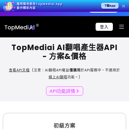
隨時隨地使用TopMediai App
下載App
0 秒原生 4K 影片，呈現極致寫實效果。
立即試用 >
創作精彩內容
登入
TopMediai AI翻唱產生器API
- 方案&價格
查看API文檔
. (
注意：AI翻唱API權益
僅適用
於API服務中，不適用於
線上AI翻唱
功能。)
API功能詳情
初級方案