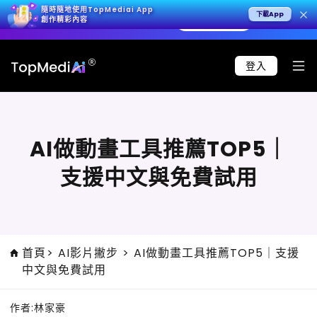
隨時隨地使用TopMediai App
下載App
K 影片，呈現極致寫實效果。
立即試用 >
🚀 Seedan
創作精彩內容
登入
AI做動畫工具推薦TOP5｜
支援中文與免費試用
首頁
>
AI影片撇步
>
AI做動畫工具推薦TOP5｜支援
中文與免費試用
作者:
林家豪