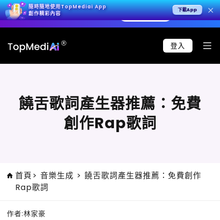
隨時隨地使用TopMediai App
下載App
4K 影片，呈現極致寫實效果。
立即試用 >
🚀 Seeda
創作精彩內容
登入
饒舌歌詞產生器推薦：免費
創作Rap歌詞
首頁
>
音樂生成
>
饒舌歌詞產生器推薦：免費創作
Rap歌詞
作者:
林家豪