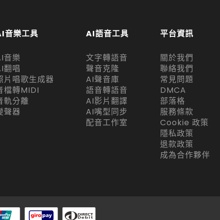
AI音樂工具
AI語音工具
平台資訊
AI音樂
文字轉語音
關於我們
AI翻唱
聲音克隆
聯絡我們
照片唱歌生成器
AI聲音庫
常見問題
音檔轉MIDI
語音轉語音
DMCA
音軌分離
AI影片翻譯
部落格
變聲器
AI嘴型同步
服務條款
配音工作室
Cookie 政策
隱私政策
退款政策
成為合作夥伴