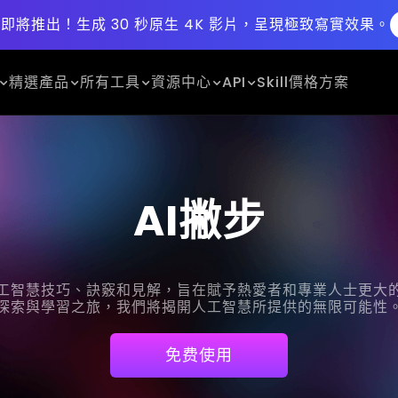
.5 即將推出！
生成 30 秒原生 4K 影片，呈現極致寫實效果。
精選產品
所有工具
資源中心
API
Skill
價格方案
AI撇步
工智慧技巧、訣竅和見解，旨在賦予熱愛者和專業人士更大
探索與學習之旅，我們將揭開人工智慧所提供的無限可能性
免费使用